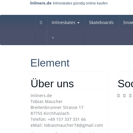
Skip
Inliners.de
Inlineskates günstig online kaufen
to
main
content
Inlineskates
Skateboards
Sno
Element
Über uns
Soc
Inliners.de
Tobias Maucher
Breitenbrunner Strasse 17
87755 Kirchhaslach
Telefon: +49 157 337 331 66
eMail: tobiasmaucher74@gmail.com